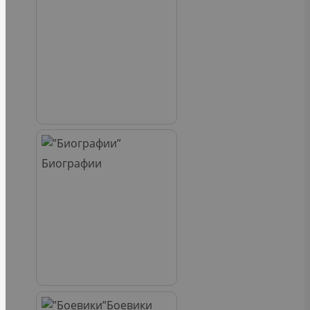
Биографии
Боевики