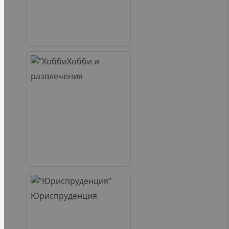
Хобби и
развлечения
Юриспруденция