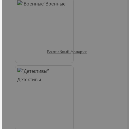
Военные
Волшебный фонарик
Детективы