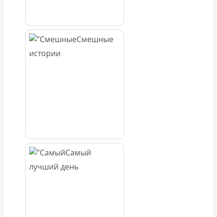
Смешные
истории
Самый
лучший день