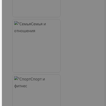
Семья и
отношения
Спорт и
фитнес