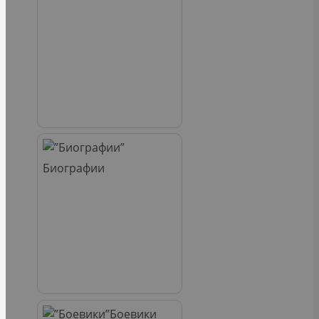
Биографии
Боевики