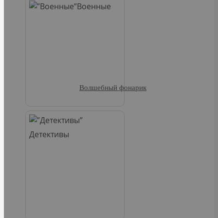
Военные
Волшебный фонарик
Детективы