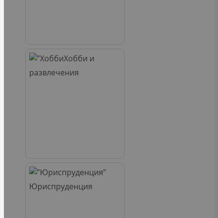
Хобби и
развлечения
Юриспруденция