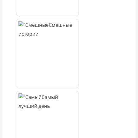
Смешные
истории
Самый
лучший день