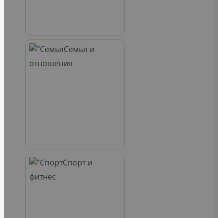
Семья и
отношения
Спорт и
фитнес