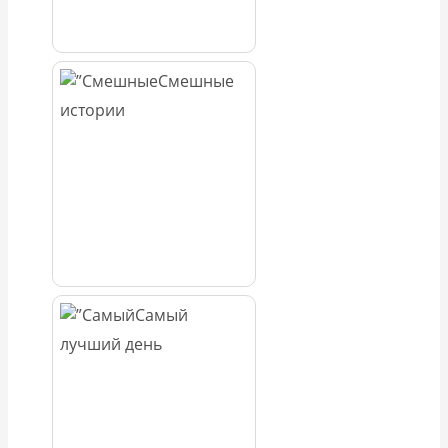
Смешные
истории
Самый
лучший день