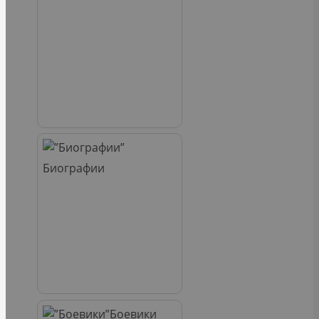
Биографии
Боевики