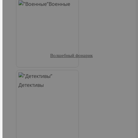
Военные
Волшебный фонарик
Детективы