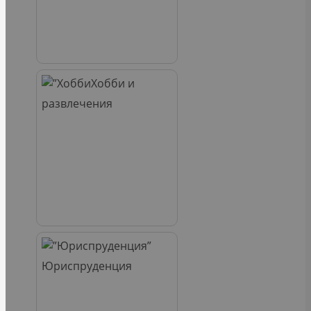
Хобби и
развлечения
Юриспруденция