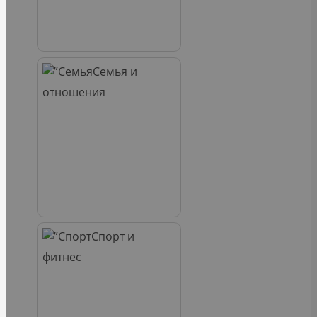
Семья и
отношения
Спорт и
фитнес