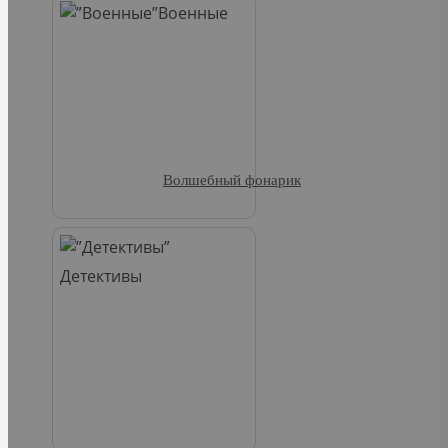
Военные
Волшебный фонарик
Детективы