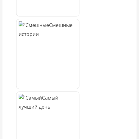
Смешные
истории
Самый
лучший день