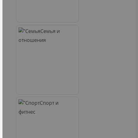
Семья и
отношения
Спорт и
фитнес