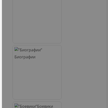
Биографии
Боевики