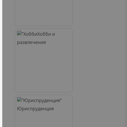
Хобби и
развлечения
Юриспруденция