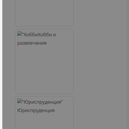
Хобби и
развлечения
Юриспруденция