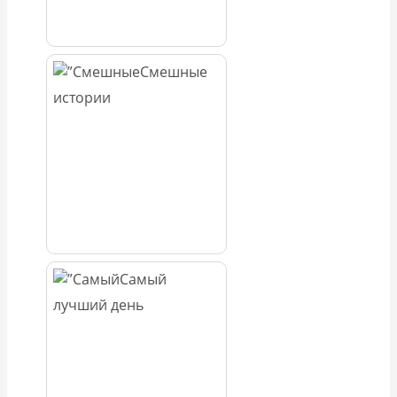
Смешные
истории
Самый
лучший день