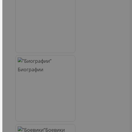
Биографии
Боевики