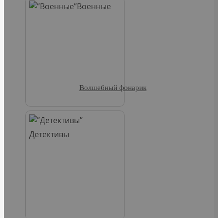
Военные
Волшебный фонарик
Детективы