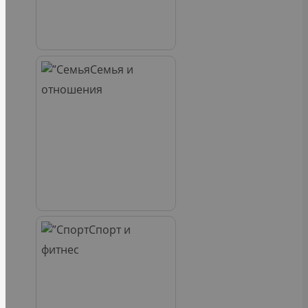
Семья и
отношения
Спорт и
фитнес