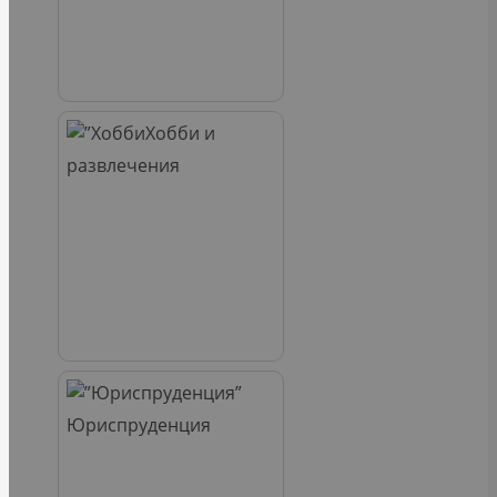
Хобби и
развлечения
Юриспруденция