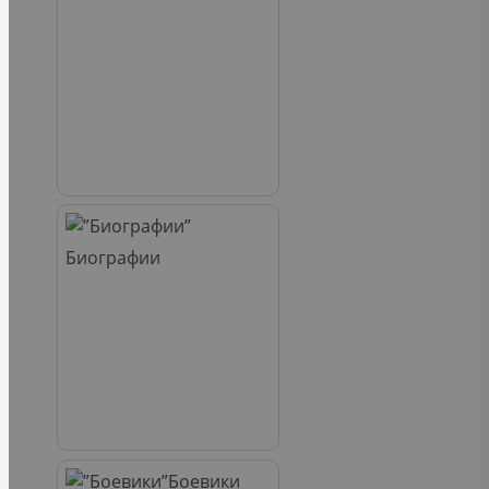
Биографии
Боевики