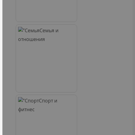
Семья и
отношения
Спорт и
фитнес