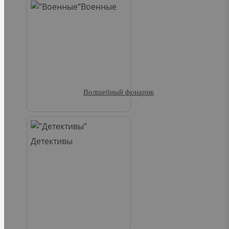
Военные
Волшебный фонарик
Детективы