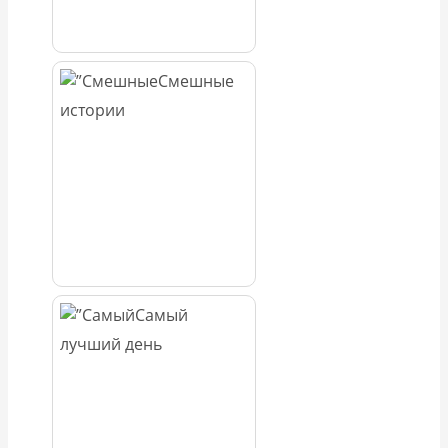
Смешные
истории
Самый
лучший день