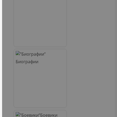
Биографии
Боевики