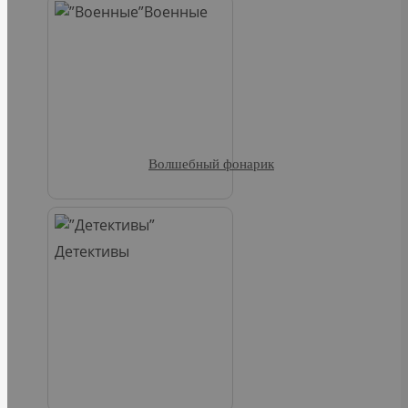
Военные
Волшебный фонарик
Детективы