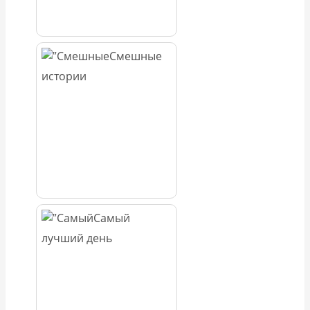
Смешные
истории
Самый
лучший день