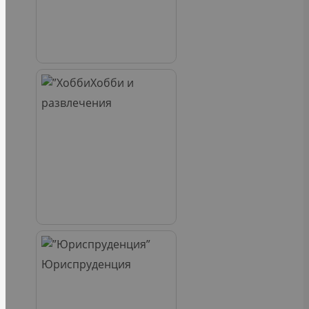
Хобби и
развлечения
Юриспруденция