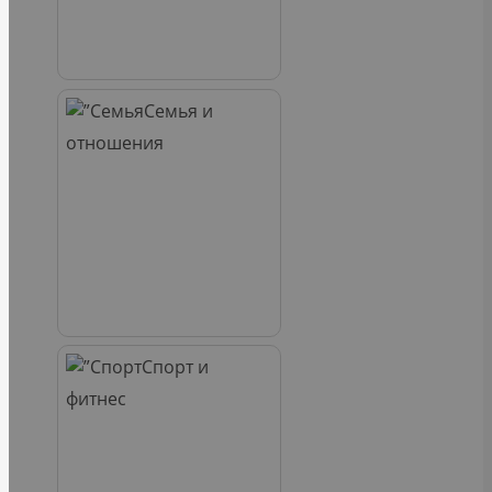
Семья и
отношения
Спорт и
фитнес