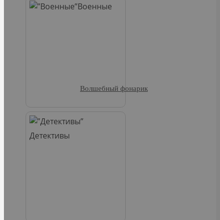
Военные
Волшебный фонарик
Детективы