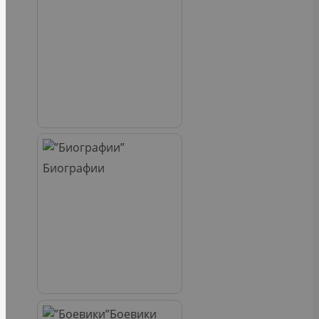
Биографии
Боевики