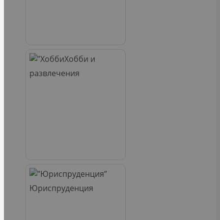
Хобби и
развлечения
Юриспруденция