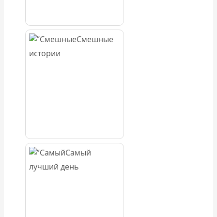
Смешные
истории
Самый
лучший день