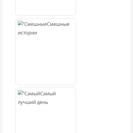
Смешные
истории
Самый
лучший день