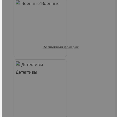
Военные
Волшебный фонарик
Детективы