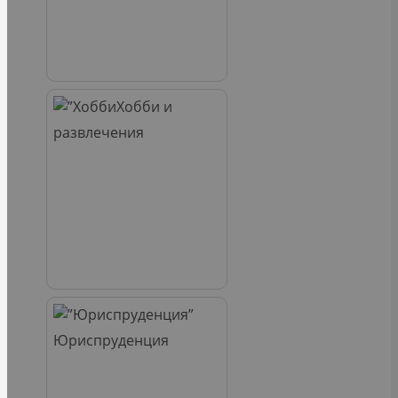
Хобби и
развлечения
Юриспруденция