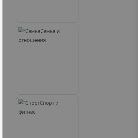
Семья и
отношения
Спорт и
фитнес