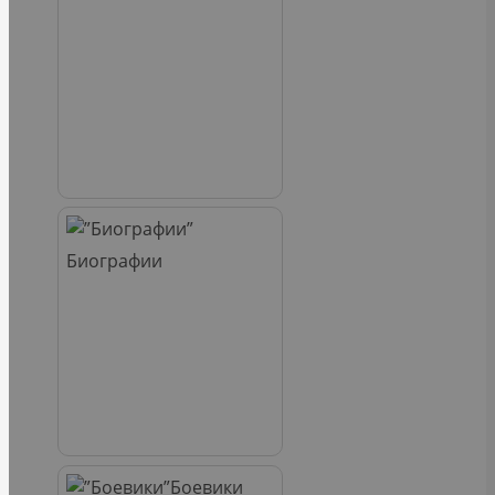
Биографии
Боевики