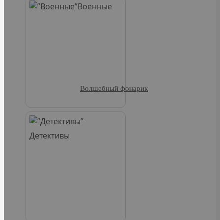
Военные
Волшебный фонарик
Детективы