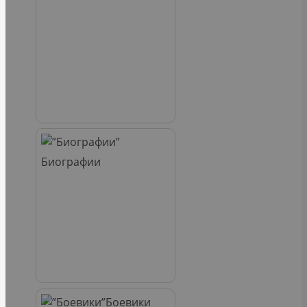
Биографии
Боевики