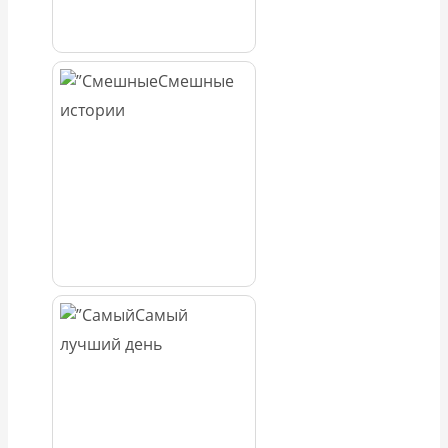
Смешные
истории
Самый
лучший день