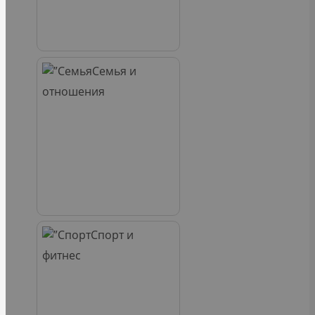
Семья и
отношения
Спорт и
фитнес