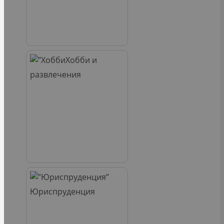
Хобби и
развлечения
Юриспруденция