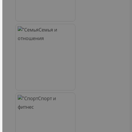
Семья и
отношения
Спорт и
фитнес