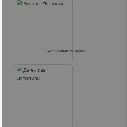
Военные
Волшебный фонарик
Детективы