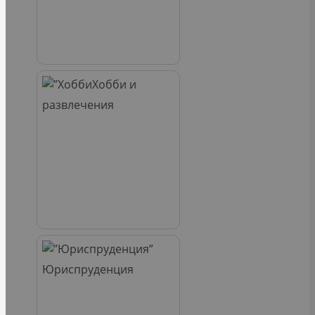
Хобби и
развлечения
Юриспруденция