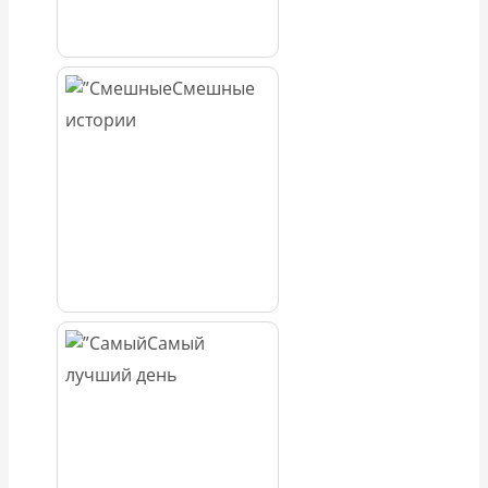
Смешные
истории
Самый
лучший день