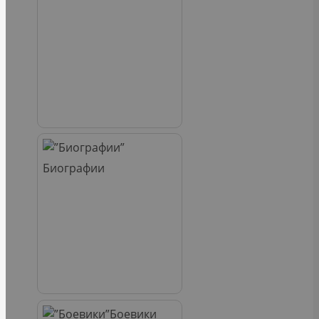
Биографии
Боевики