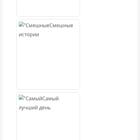
Смешные
истории
Самый
лучший день