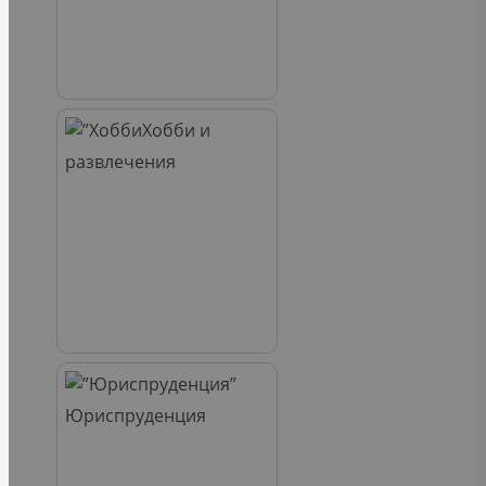
Хобби и
развлечения
Юриспруденция