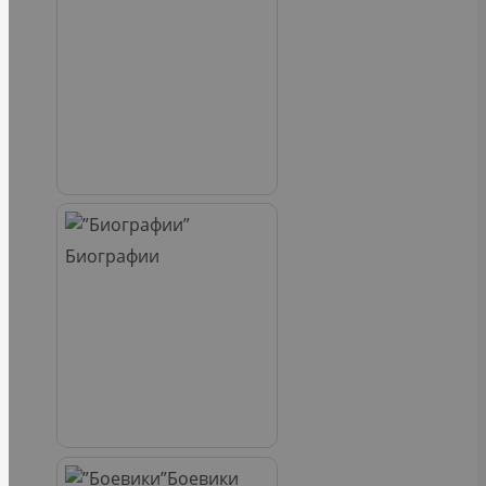
Биографии
Боевики