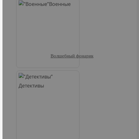
Военные
Волшебный фонарик
Детективы