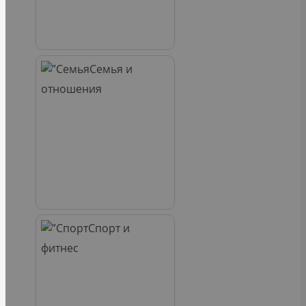
Семья и
отношения
Спорт и
фитнес