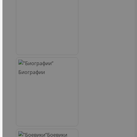
Биографии
Боевики