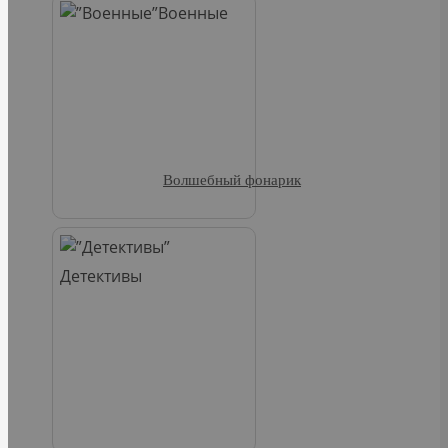
Военные
Волшебный фонарик
Детективы