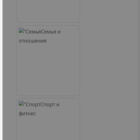
Семья и
отношения
Спорт и
фитнес