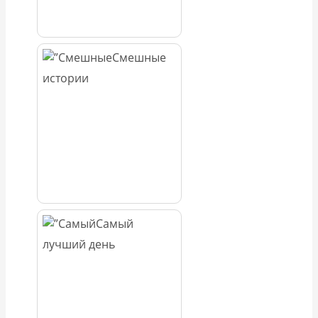
Смешные
истории
Самый
лучший день