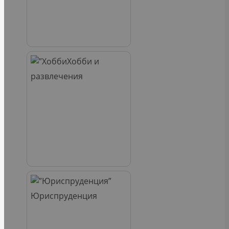
Хобби и
развлечения
Юриспруденция