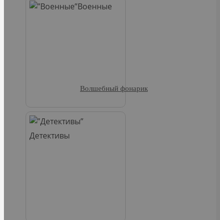
Военные
Волшебный фонарик
Детективы