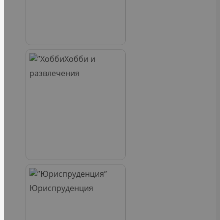
Хобби и
развлечения
Юриспруденция