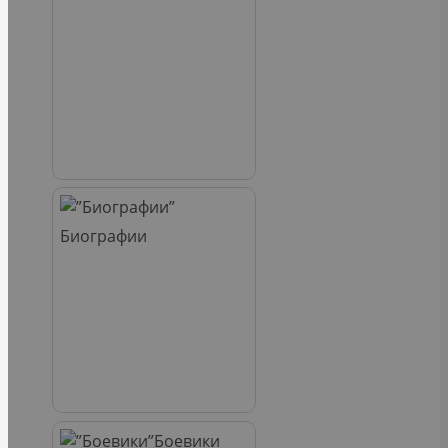
Биографии
Боевики