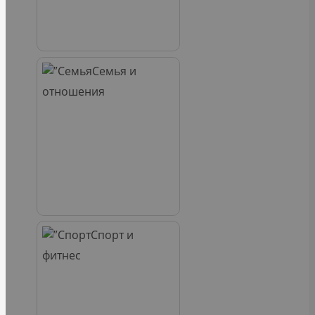
Семья и
отношения
Спорт и
фитнес