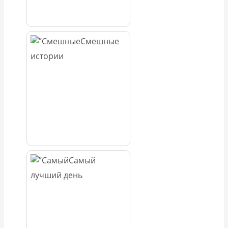
Смешные
истории
Самый
лучший день