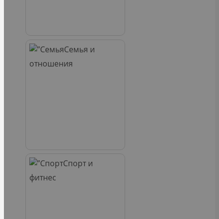
Семья и
отношения
Спорт и
фитнес