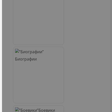
Биографии
Боевики