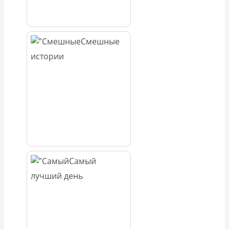
Смешные
истории
Самый
лучший день