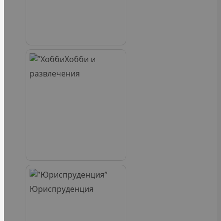
Хобби и
развлечения
Юриспруденция