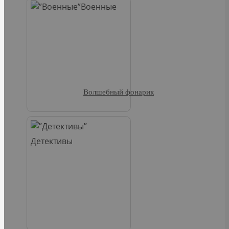
Военные
Волшебный фонарик
Детективы