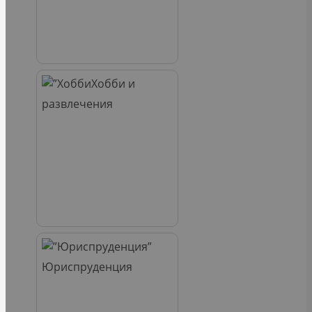
Хобби и
развлечения
Юриспруденция