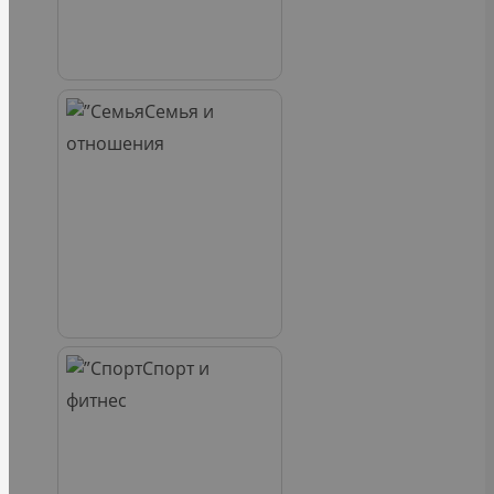
Семья и
отношения
Спорт и
фитнес