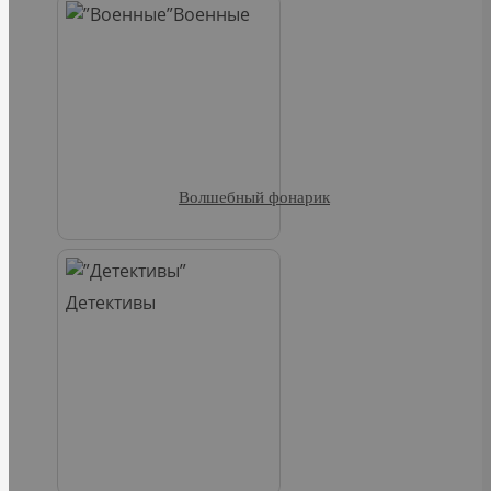
Военные
Волшебный фонарик
Детективы