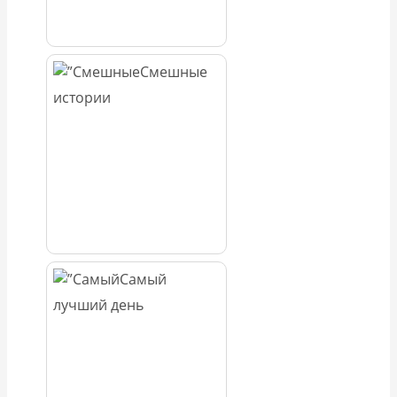
Смешные
истории
Самый
лучший день