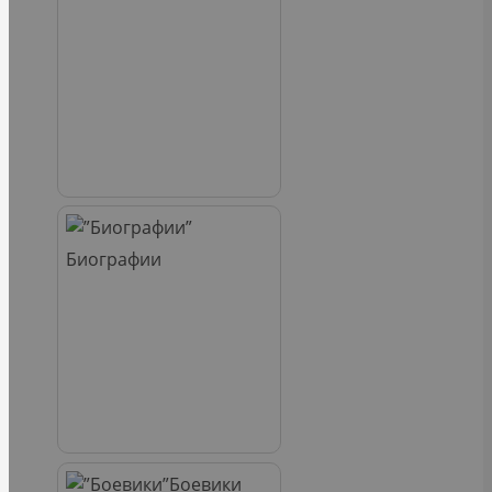
Биографии
Боевики