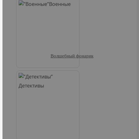
Военные
Волшебный фонарик
Детективы