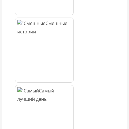
Смешные
истории
Самый
лучший день