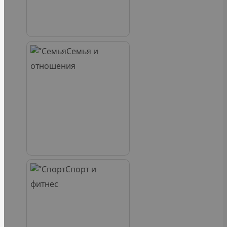
Семья и
отношения
Спорт и
фитнес