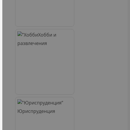
Хобби и
развлечения
Юриспруденция