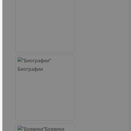
Биографии
Боевики