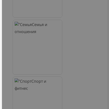
Семья и
отношения
Спорт и
фитнес