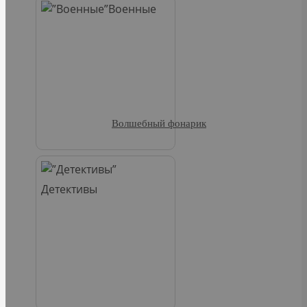
Военные
Волшебный фонарик
Детективы