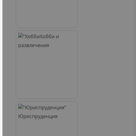
Хобби и
развлечения
Юриспруденция