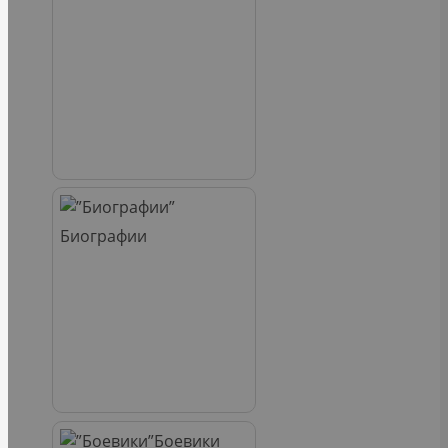
Биографии
Боевики