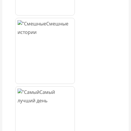
Смешные
истории
Самый
лучший день