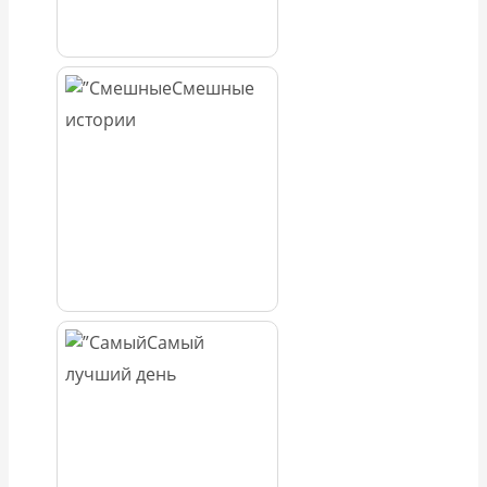
Смешные
истории
Самый
лучший день