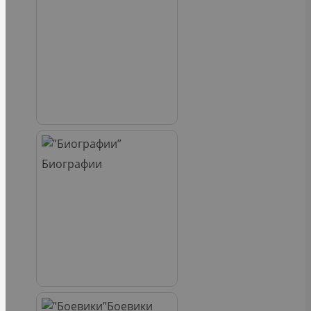
Биографии
Боевики