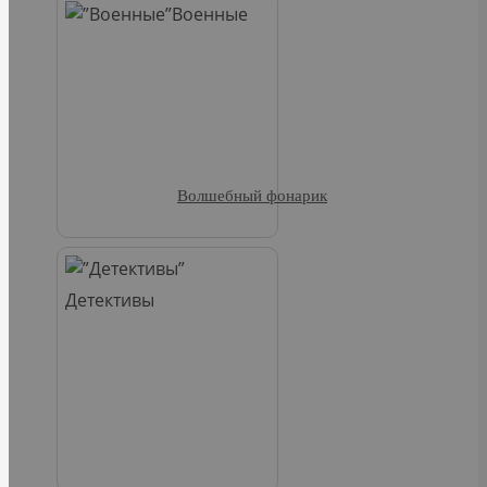
Военные
Волшебный фонарик
Детективы