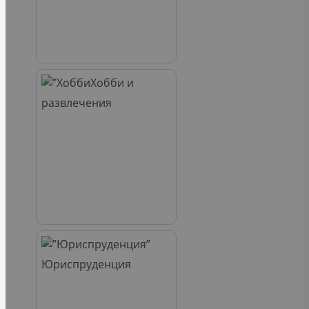
Хобби и
развлечения
Юриспруденция