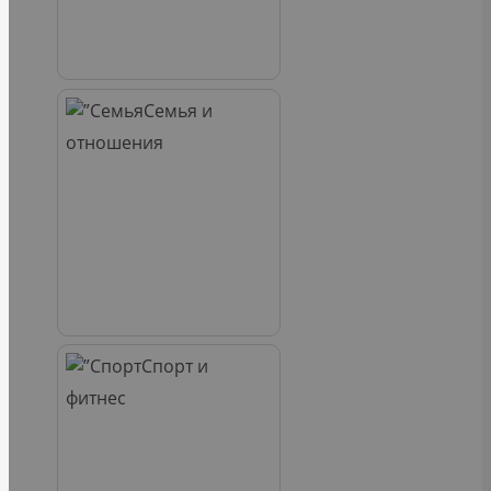
Семья и
отношения
Спорт и
фитнес