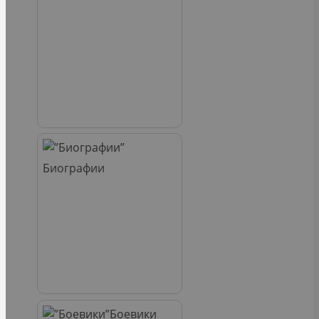
Биографии
Боевики