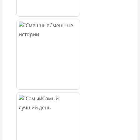
Смешные
истории
Самый
лучший день