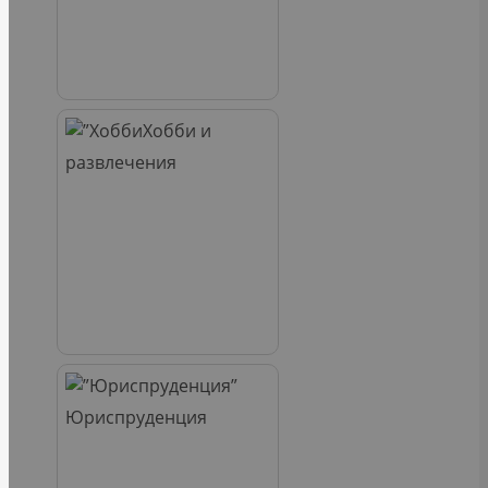
Хобби и
развлечения
Юриспруденция