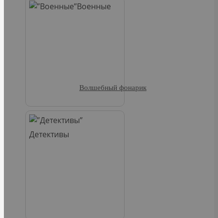
Военные
Волшебный фонарик
Детективы