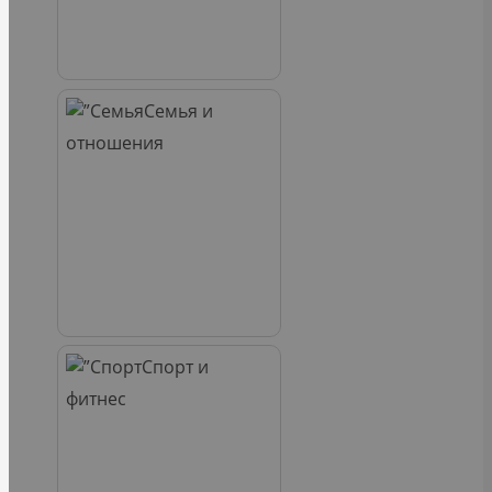
Семья и
отношения
Спорт и
фитнес