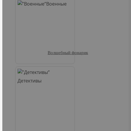
Военные
Волшебный фонарик
Детективы