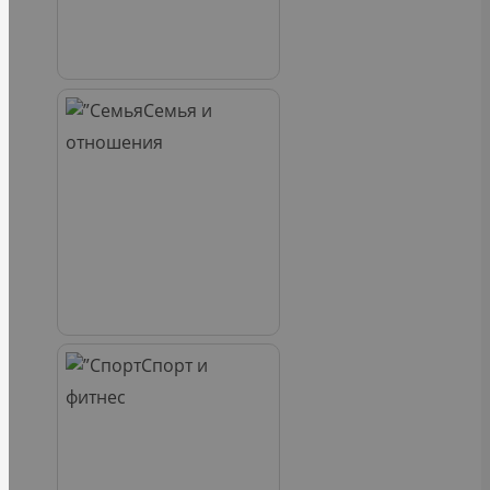
Семья и
отношения
Спорт и
фитнес