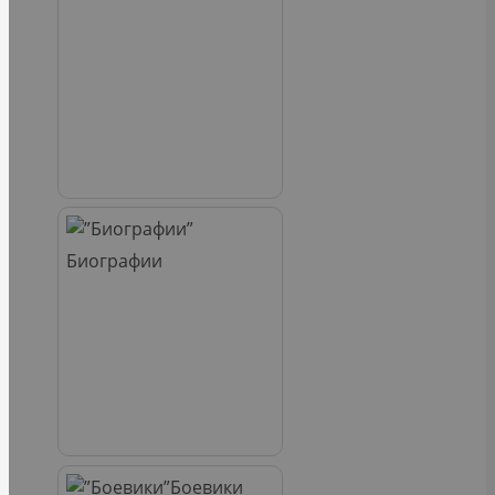
Биографии
Боевики