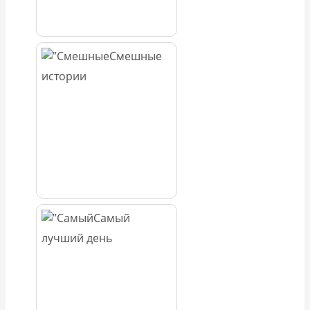
Смешные
истории
Самый
лучший день