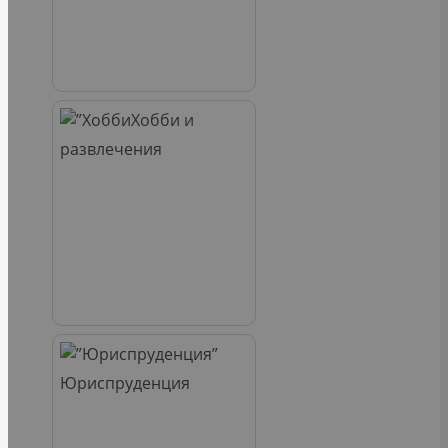
Хобби и
развлечения
Юриспруденция