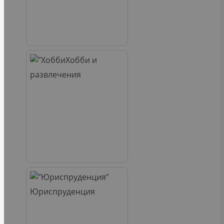
Хобби и
развлечения
Юриспруденция