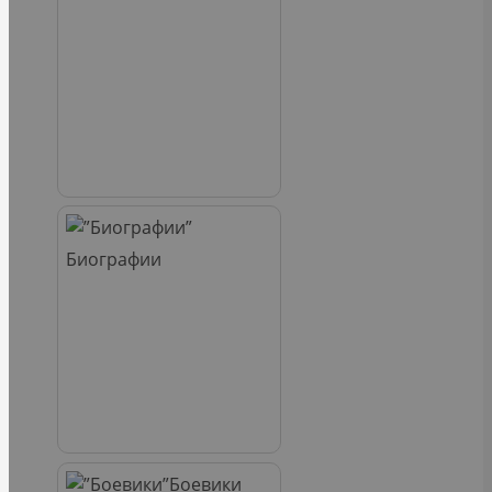
Биографии
Боевики