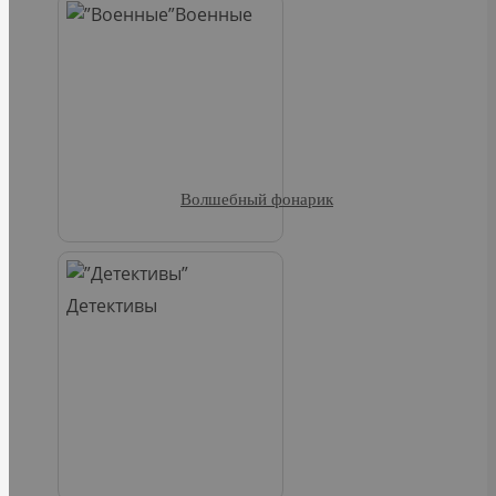
Военные
Волшебный фонарик
Детективы