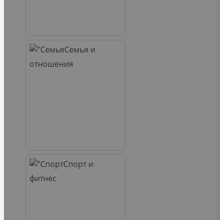
Семья и
отношения
Спорт и
фитнес