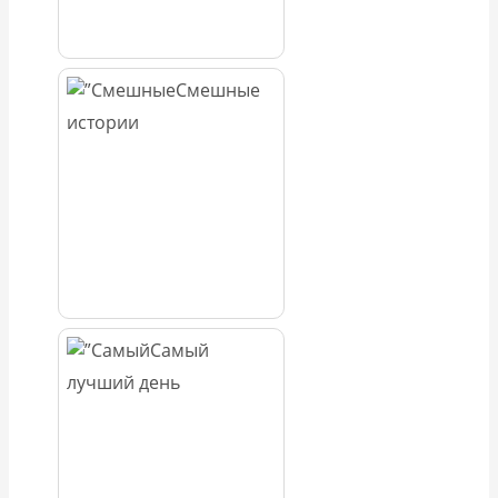
Смешные
истории
Самый
лучший день