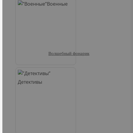
Военные
Волшебный фонарик
Детективы