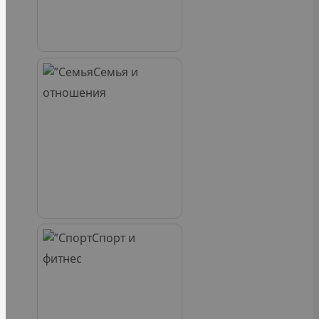
Семья и
отношения
Спорт и
фитнес