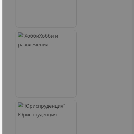
Хобби и
развлечения
Юриспруденция