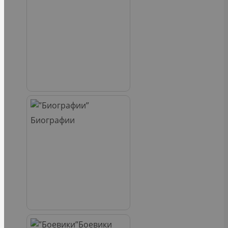
Биографии
Боевики