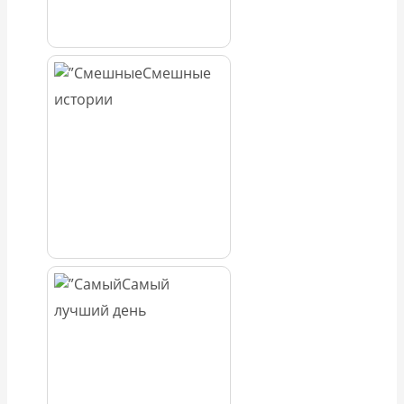
Смешные
истории
Самый
лучший день