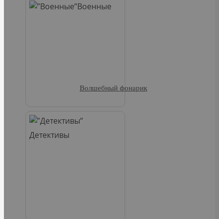
Военные
Волшебный фонарик
Детективы