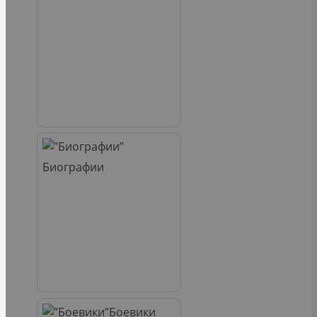
Биографии
Боевики