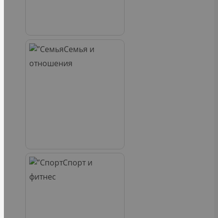
Семья и
отношения
Спорт и
фитнес