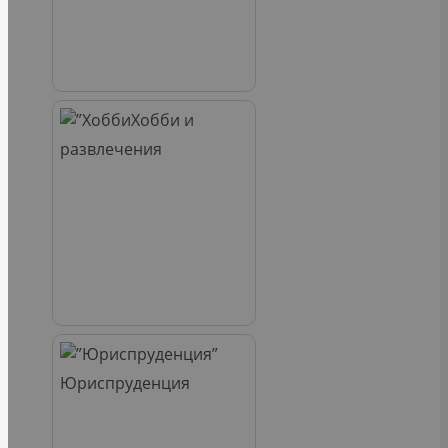
Хобби и
развлечения
Юриспруденция