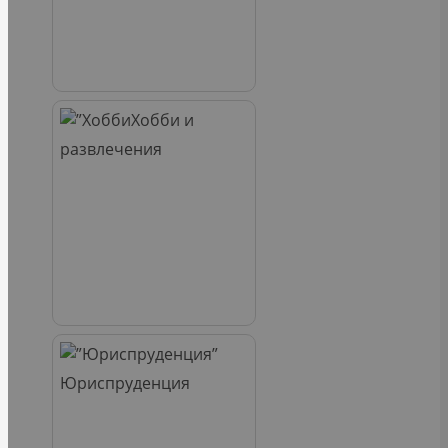
Хобби и
развлечения
Юриспруденция