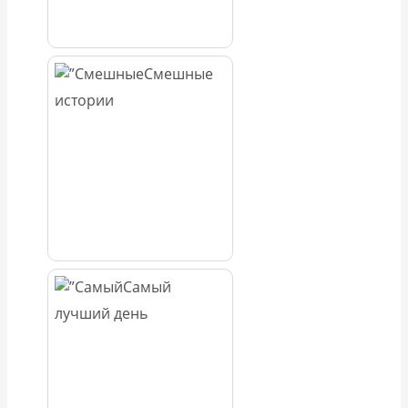
Смешные
истории
Самый
лучший день