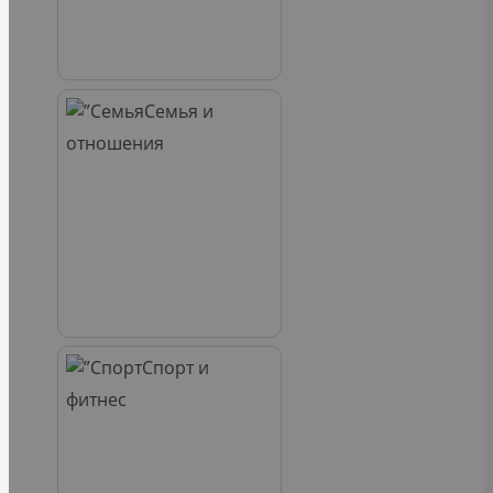
Семья и
отношения
Спорт и
фитнес