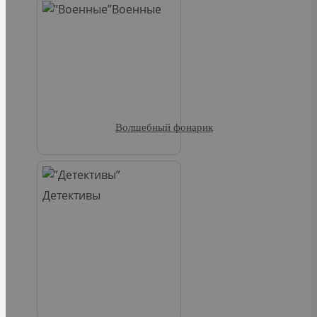
Военные
Волшебный фонарик
Детективы