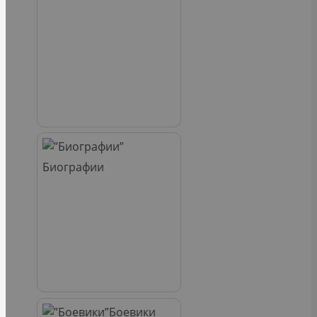
Биографии
Боевики