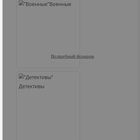
Военные
Волшебный фонарик
Детективы