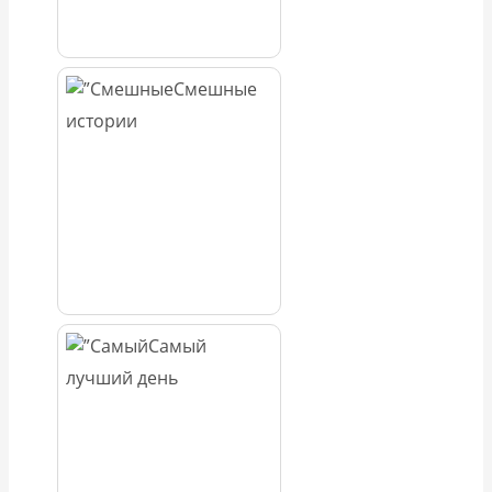
Смешные
истории
Самый
лучший день