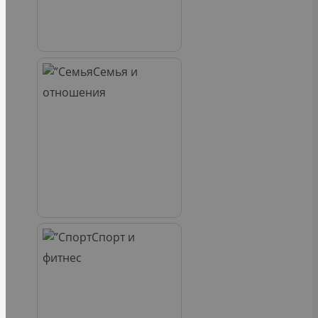
Семья и
отношения
Спорт и
фитнес