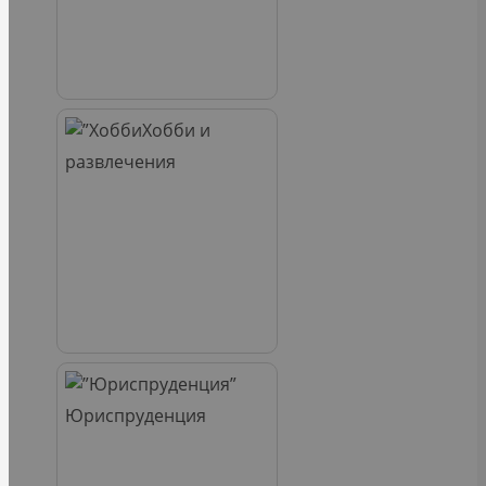
Хобби и
развлечения
Юриспруденция