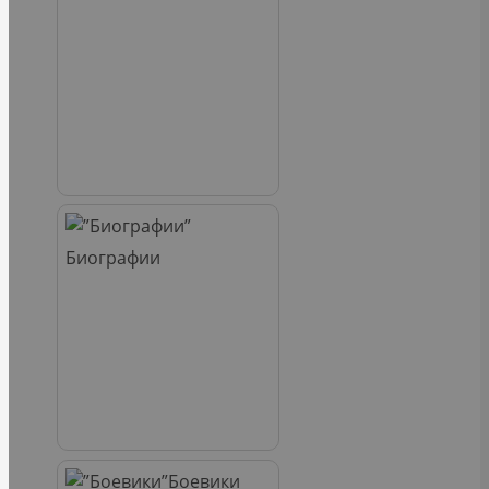
Биографии
Боевики