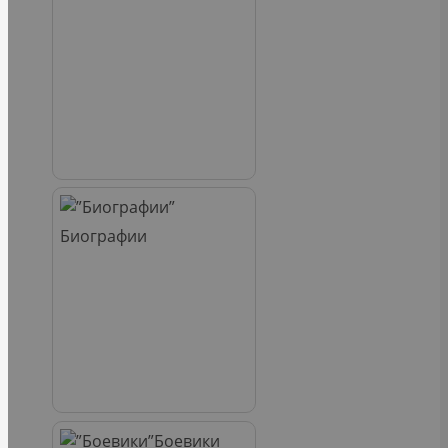
Биографии
Боевики