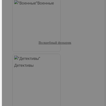
Военные
Волшебный фонарик
Детективы