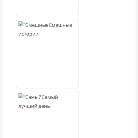
Смешные
истории
Самый
лучший день