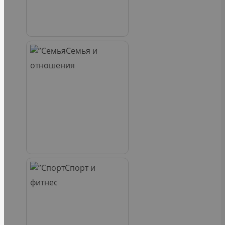
Семья и
отношения
Спорт и
фитнес