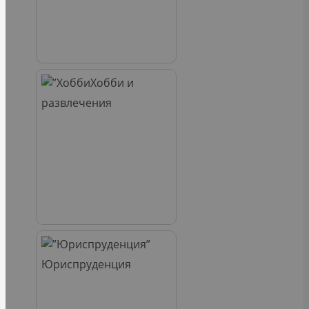
Хобби и
развлечения
Юриспруденция