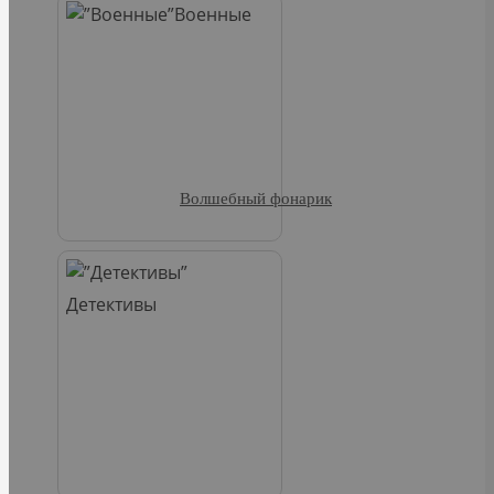
Военные
Волшебный фонарик
Детективы