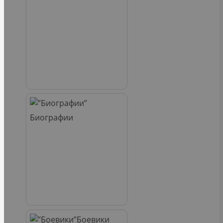
Биографии
Боевики