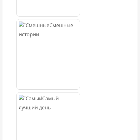
Смешные
истории
Самый
лучший день