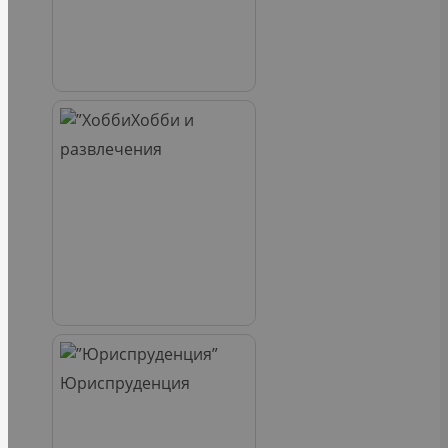
Хобби и
развлечения
Юриспруденция