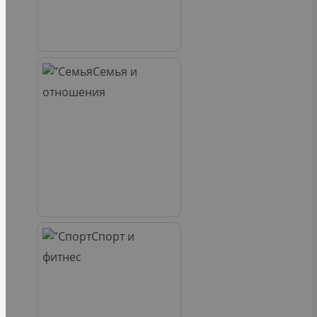
Семья и
отношения
Спорт и
фитнес