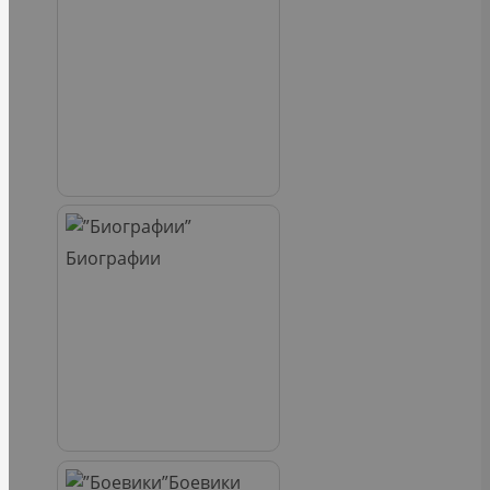
Биографии
Боевики