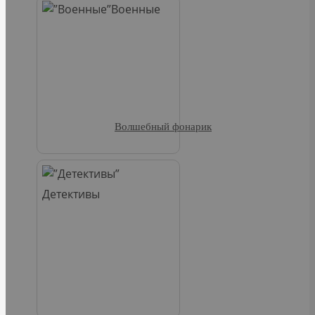
Военные
Волшебный фонарик
Детективы