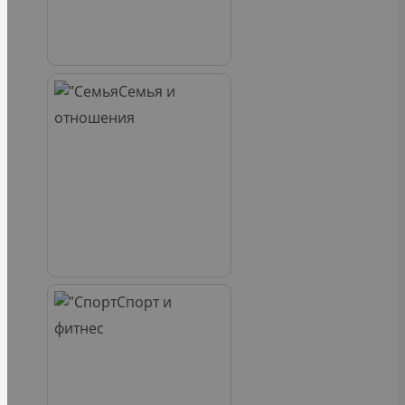
Семья и
отношения
Спорт и
фитнес