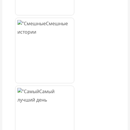
Смешные
истории
Самый
лучший день