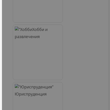
Хобби и
развлечения
Юриспруденция