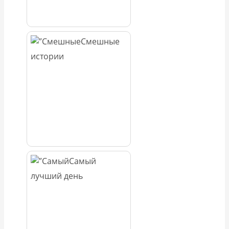
Смешные
истории
Самый
лучший день