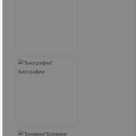
Биографии
Боевики