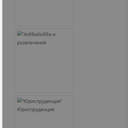
Хобби и
развлечения
Юриспруденция