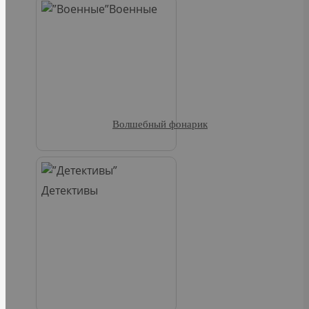
Военные
Волшебный фонарик
Детективы