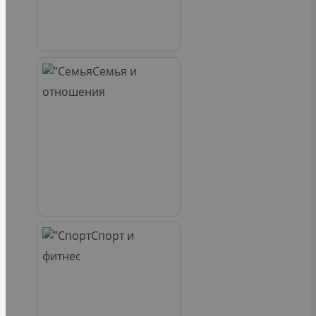
Семья и
отношения
Спорт и
фитнес