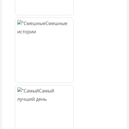
Смешные
истории
Самый
лучший день