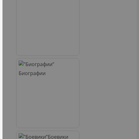
Биографии
Боевики