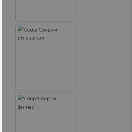
Семья и
отношения
Спорт и
фитнес