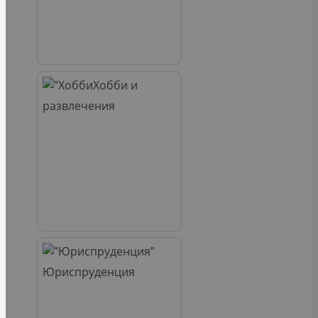
Хобби и
развлечения
Юриспруденция