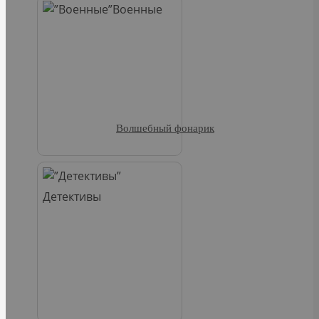
Военные
Волшебный фонарик
Детективы