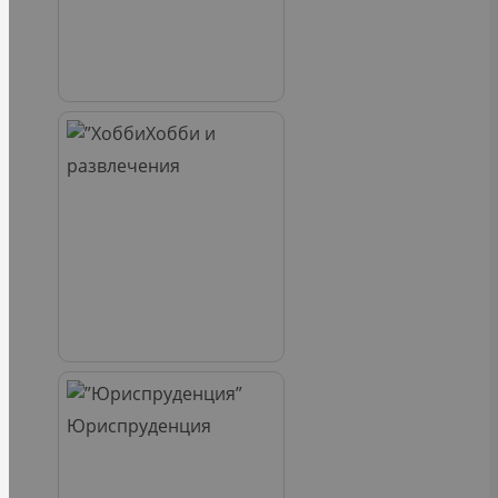
Хобби и
развлечения
Юриспруденция