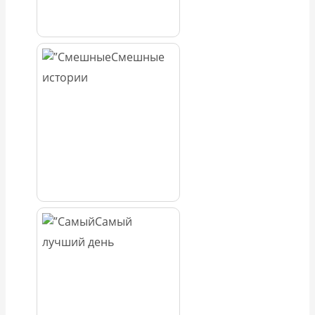
Смешные
истории
Самый
лучший день