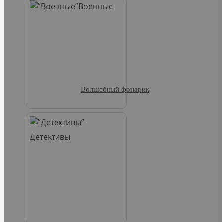
Военные
Волшебный фонарик
Детективы