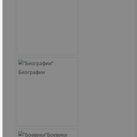
Биографии
Боевики