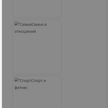
Семья и
отношения
Спорт и
фитнес