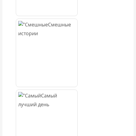
Смешные
истории
Самый
лучший день