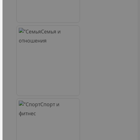
Семья и
отношения
Спорт и
фитнес