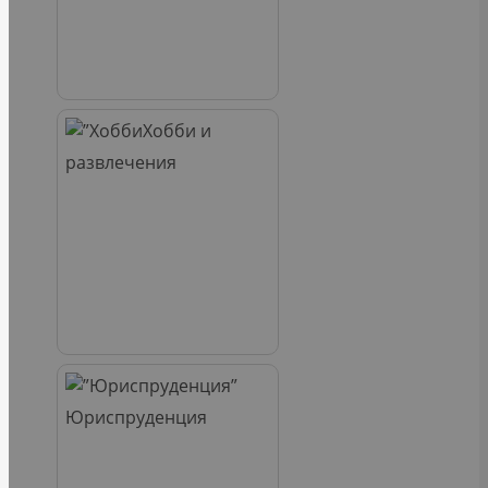
Хобби и
развлечения
Юриспруденция