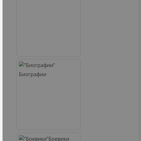
Биографии
Боевики