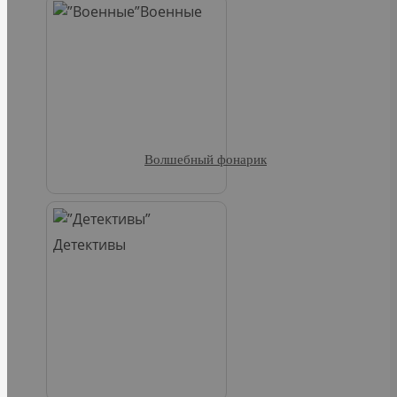
Военные
Волшебный фонарик
Детективы