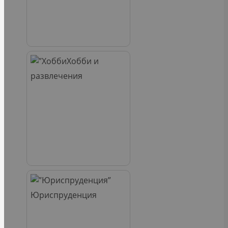
Хобби и
развлечения
Юриспруденция