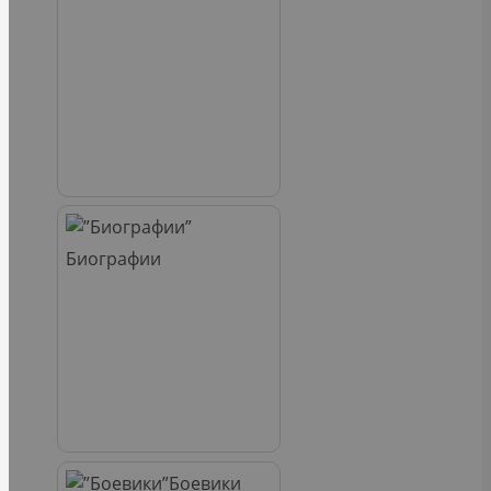
Биографии
Боевики