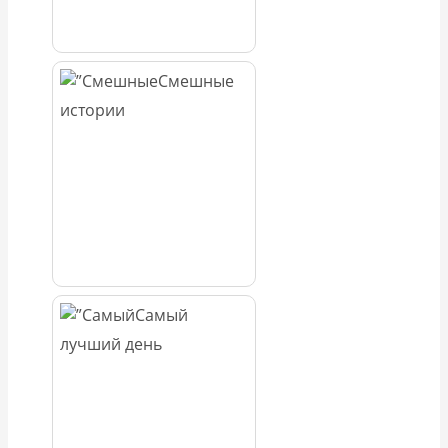
Смешные
истории
Самый
лучший день