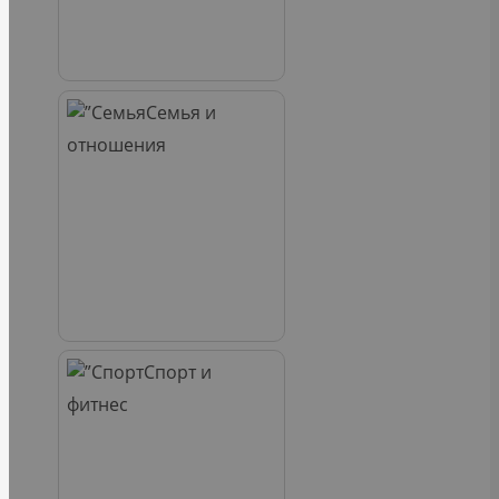
Семья и
отношения
Спорт и
фитнес