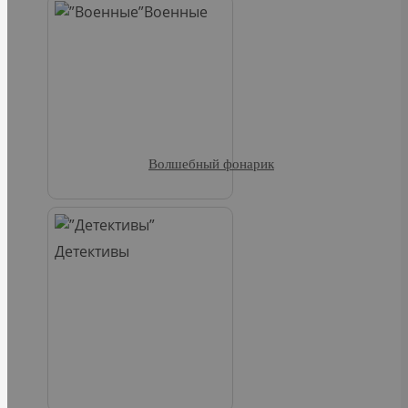
Военные
Волшебный фонарик
Детективы