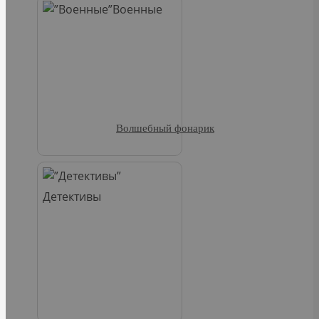
Военные
Волшебный фонарик
Детективы