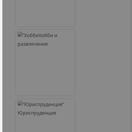
Хобби и
развлечения
Юриспруденция