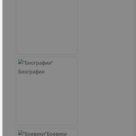
Биографии
Боевики