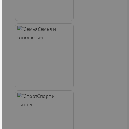
Семья и
отношения
Спорт и
фитнес