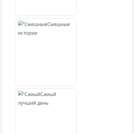
Смешные
истории
Самый
лучший день