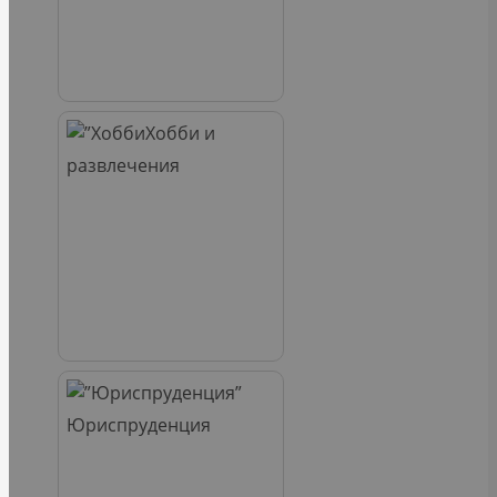
Хобби и
развлечения
Юриспруденция