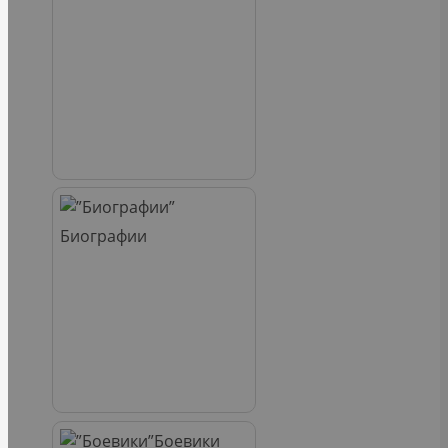
Биографии
Боевики