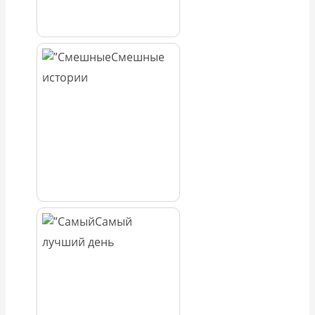
Смешные
истории
Самый
лучший день