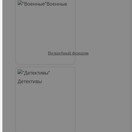
Военные
Волшебный фонарик
Детективы