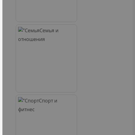
Семья и
отношения
Спорт и
фитнес