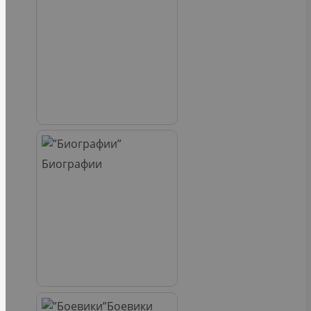
Биографии
Боевики