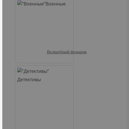
Военные
Волшебный фонарик
Детективы