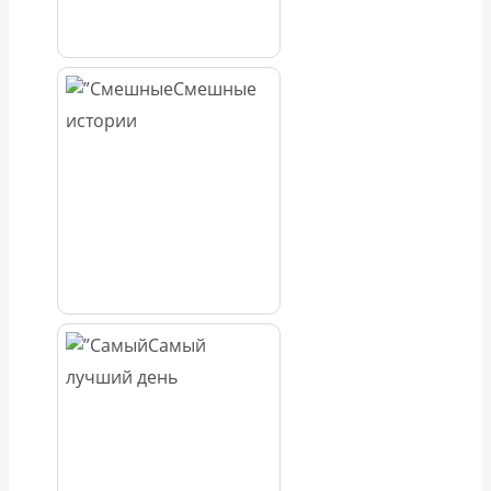
Смешные
истории
Самый
лучший день