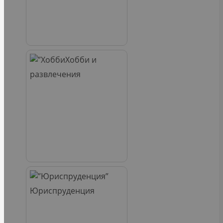
Хобби и
развлечения
Юриспруденция