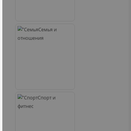
Семья и
отношения
Спорт и
фитнес