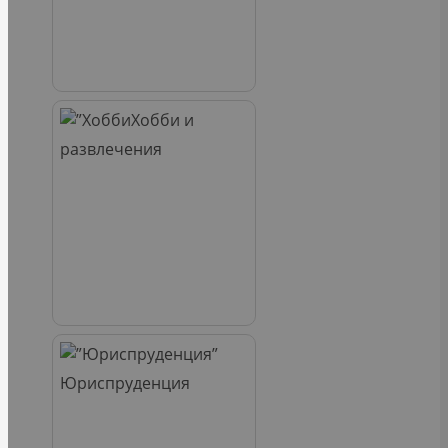
Хобби и
развлечения
Юриспруденция