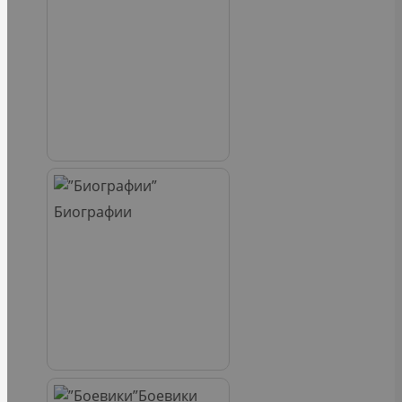
Биографии
Боевики