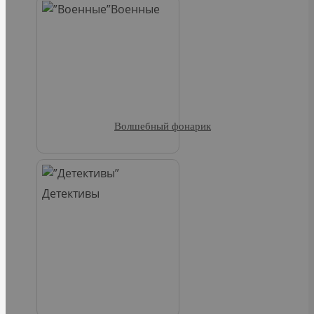
Военные
Волшебный фонарик
Детективы