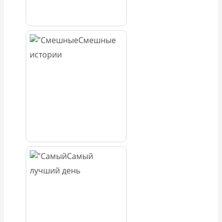
Смешные
истории
Самый
лучший день