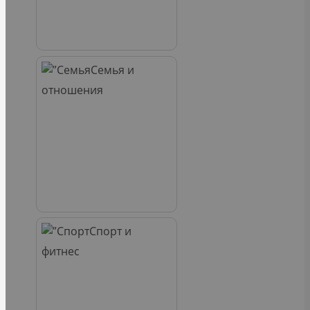
Семья и
отношения
Спорт и
фитнес