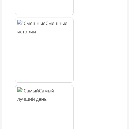
Смешные
истории
Самый
лучший день