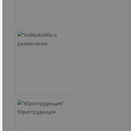
Хобби и
развлечения
Юриспруденция