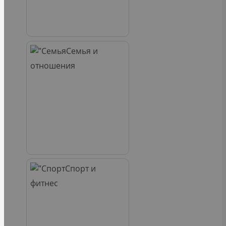
Семья и
отношения
Спорт и
фитнес