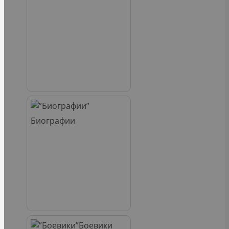
Биографии
Боевики