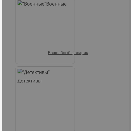
Военные
Волшебный фонарик
Детективы